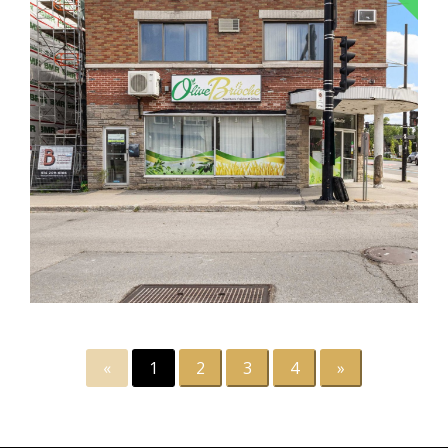
«
1
2
3
4
»